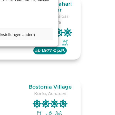
nktionen beeinträchtigt werden.
TUI BLUE Bahari
Zanzibar
Tansania Sansibar,
Kiwengwa
instellungen ändern
ab
1.977 € p.P.
Bostonia Village
Korfu, Acharavi