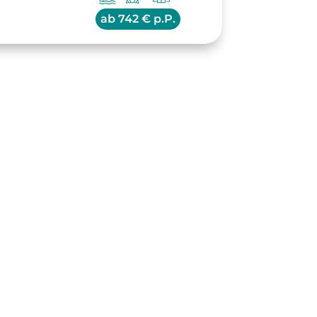
ab
742 € p.P.