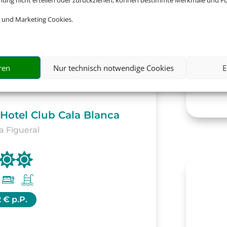
mmung nicht erteilen oder zurückziehen, können bestimmte Merkmale und Fu
 und Marketing Cookies.
ren
Nur technisch notwendige Cookies
E
- Hotel Club Cala Blanca
ya Figueral
2 € p.P.